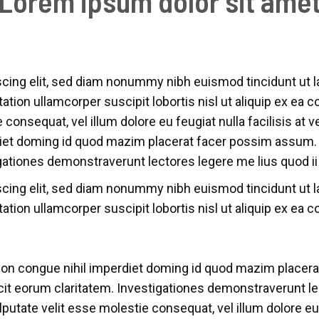
Lorem ipsum dolor sit ame
cing elit, sed diam nonummy nibh euismod tincidunt ut la
tation ullamcorper suscipit lobortis nisl ut aliquip ex e
ie consequat, vel illum dolore eu feugiat nulla facilisis 
diet doming id quod mazim placerat facer possim assum. 
tigationes demonstraverunt lectores legere me lius quod ii
cing elit, sed diam nonummy nibh euismod tincidunt ut la
tation ullamcorper suscipit lobortis nisl ut aliquip ex e
ion congue nihil imperdiet doming id quod mazim placer
facit eorum claritatem. Investigationes demonstraverunt le
ulputate velit esse molestie consequat, vel illum dolore eu